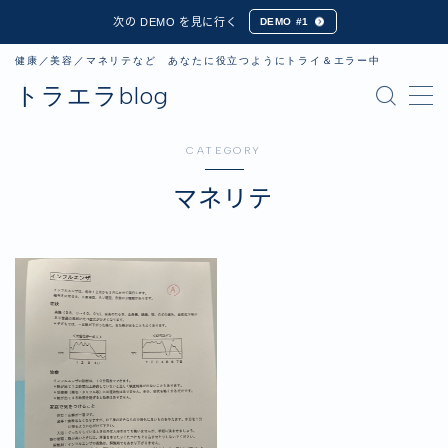
次の DEMO を見に行く
DEMO #1
健康／美容／マネリテなど あなたに役立つようにトライ＆エラー中
トラエラblog
デモプリセット記事 Part01
CATEGORY
有料記事の決済完了ページ
マネリテ