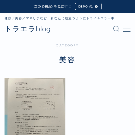
次の DEMO を見に行く
DEMO #1
健康／美容／マネリテなど あなたに役立つようにトライ＆エラー中
トラエラblog
デモプリセット記事 Part01
CATEGORY
有料記事の決済完了ページ
美容