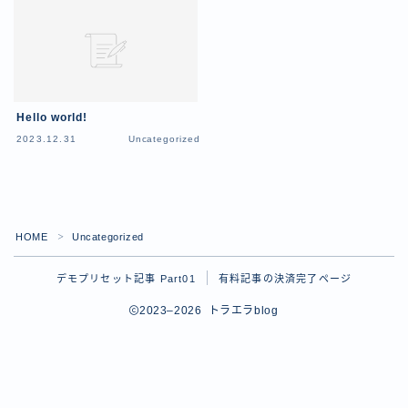
Hello world!
2023.12.31
Uncategorized
HOME
Uncategorized
＞
デモプリセット記事 Part01
有料記事の決済完了ページ
2023–2026 トラエラblog